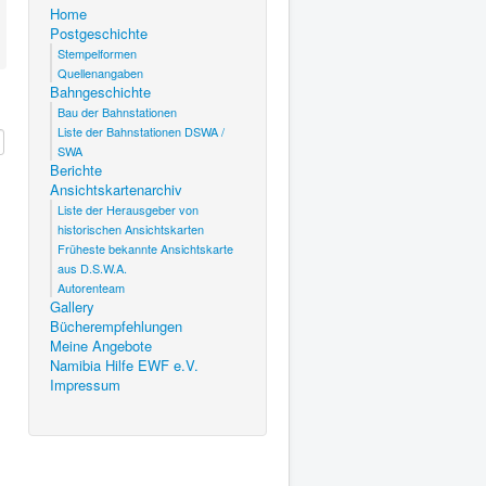
Home
Postgeschichte
Stempelformen
Quellenangaben
Bahngeschichte
Bau der Bahnstationen
Liste der Bahnstationen DSWA /
SWA
Berichte
Ansichtskartenarchiv
Liste der Herausgeber von
historischen Ansichtskarten
Früheste bekannte Ansichtskarte
aus D.S.W.A.
Autorenteam
Gallery
Bücherempfehlungen
Meine Angebote
Namibia Hilfe EWF e.V.
Impressum