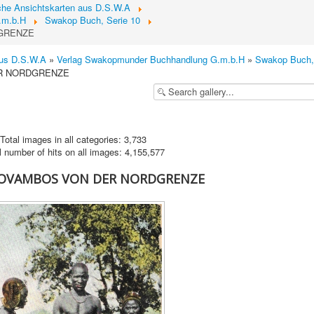
sche Ansichtskarten aus D.S.W.A
.m.b.H
Swakop Buch, Serie 10
DGRENZE
aus D.S.W.A
»
Verlag Swakopmunder Buchhandlung G.m.b.H
»
Swakop Buch,
ER NORDGRENZE
Total images in all categories: 3,733
l number of hits on all images: 4,155,577
9 OVAMBOS VON DER NORDGRENZE