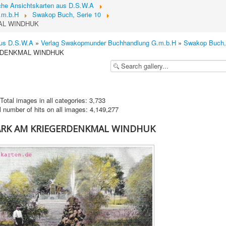
sche Ansichtskarten aus D.S.W.A
.m.b.H
Swakop Buch, Serie 10
AL WINDHUK
aus D.S.W.A
»
Verlag Swakopmunder Buchhandlung G.m.b.H
»
Swakop Buch,
ERDENKMAL WINDHUK
Total images in all categories: 3,733
l number of hits on all images: 4,149,277
PARK AM KRIEGERDENKMAL WINDHUK