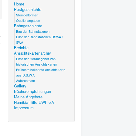
Home
Postgeschichte
Stempelformen
Quellenangaben
Bahngeschichte
Bau der Bahnstationen
Liste der Bahnstationen DSWA /
SWA
Berichte
Ansichtskartenarchiv
Liste der Herausgeber von
historischen Ansichtskarten
Früheste bekannte Ansichtskarte
aus D.S.W.A.
Autorenteam
Gallery
Bücherempfehlungen
Meine Angebote
Namibia Hilfe EWF e.V.
Impressum