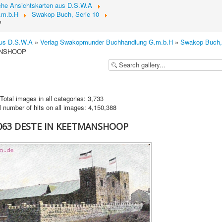
sche Ansichtskarten aus D.S.W.A
.m.b.H
Swakop Buch, Serie 10
P
aus D.S.W.A
»
Verlag Swakopmunder Buchhandlung G.m.b.H
»
Swakop Buch,
ANSHOOP
Total images in all categories: 3,733
l number of hits on all images: 4,150,388
7063 DESTE IN KEETMANSHOOP