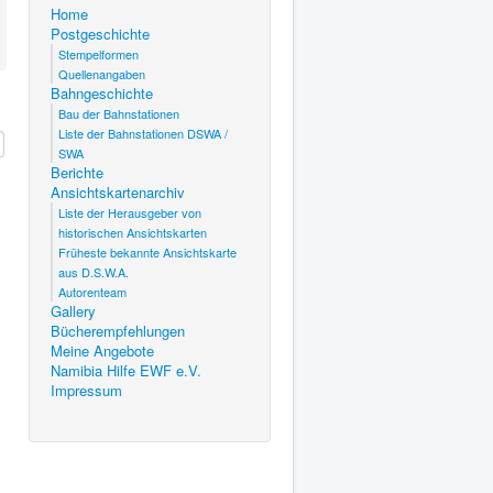
Home
Postgeschichte
Stempelformen
Quellenangaben
Bahngeschichte
Bau der Bahnstationen
Liste der Bahnstationen DSWA /
SWA
Berichte
Ansichtskartenarchiv
Liste der Herausgeber von
historischen Ansichtskarten
Früheste bekannte Ansichtskarte
aus D.S.W.A.
Autorenteam
Gallery
Bücherempfehlungen
Meine Angebote
Namibia Hilfe EWF e.V.
Impressum