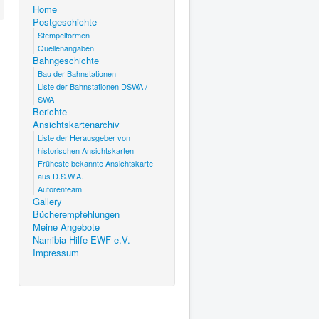
Home
Postgeschichte
Stempelformen
Quellenangaben
Bahngeschichte
Bau der Bahnstationen
Liste der Bahnstationen DSWA /
SWA
Berichte
Ansichtskartenarchiv
Liste der Herausgeber von
historischen Ansichtskarten
Früheste bekannte Ansichtskarte
aus D.S.W.A.
Autorenteam
Gallery
Bücherempfehlungen
Meine Angebote
Namibia Hilfe EWF e.V.
Impressum