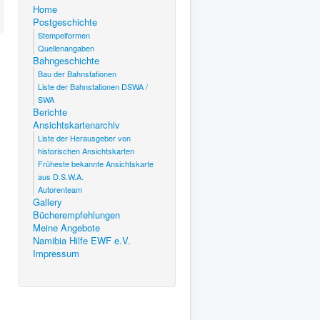
Home
Postgeschichte
Stempelformen
Quellenangaben
Bahngeschichte
Bau der Bahnstationen
Liste der Bahnstationen DSWA /
SWA
Berichte
Ansichtskartenarchiv
Liste der Herausgeber von
historischen Ansichtskarten
Früheste bekannte Ansichtskarte
aus D.S.W.A.
Autorenteam
Gallery
Bücherempfehlungen
Meine Angebote
Namibia Hilfe EWF e.V.
Impressum